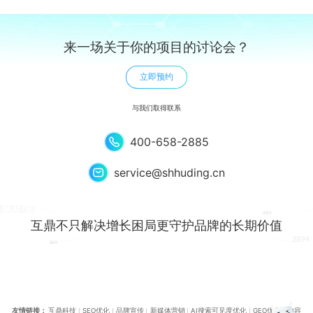
来一场关于你的项目的讨论会？
立即预约
与我们取得联系
400-658-2885
service@shhuding.cn
互
鼎
不
只
解
决
增
长
困
局
更
守
护
品
牌
的
长
期
价
值
友情链接：
互鼎科技
SEO优化
品牌宣传
新媒体营销
AI搜索可见度优化
GEO优化
内容