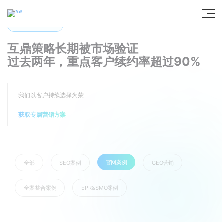
APLICATION
互鼎策略长期被市场验证
过去两年，重点客户续约率超过90%
我们以客户持续选择为荣
获取专属营销方案
官网案例
全部
SEO案例
GEO营销
全案整合案例
EPR&SMO案例