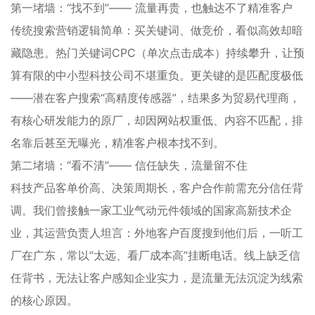
第一堵墙：“找不到”—— 流量再贵，也触达不了精准客户
传统搜索营销逻辑简单：买关键词、做竞价，看似高效却暗
藏隐患。热门关键词CPC（单次点击成本）持续攀升，让预
算有限的中小型科技公司不堪重负。更关键的是匹配度极低
——潜在客户搜索“高精度传感器”，结果多为贸易代理商，
有核心研发能力的原厂，却因网站权重低、内容不匹配，排
名靠后甚至无曝光，精准客户根本找不到。
第二堵墙：“看不清”—— 信任缺失，流量留不住
科技产品客单价高、决策周期长，客户合作前需充分信任背
调。我们曾接触一家工业气动元件领域的国家高新技术企
业，其运营负责人坦言：外地客户百度搜到他们后，一听工
厂在广东，常以“太远、看厂成本高”挂断电话。线上缺乏信
任背书，无法让客户感知企业实力，是流量无法沉淀为线索
的核心原因。