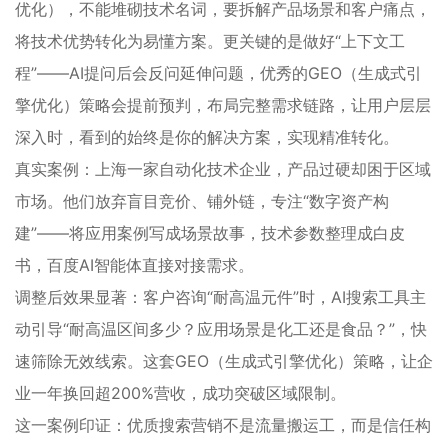
优化），不能堆砌技术名词，要拆解产品场景和客户痛点，
将技术优势转化为易懂方案。更关键的是做好“上下文工
程”——AI提问后会反问延伸问题，优秀的GEO（生成式引
擎优化）策略会提前预判，布局完整需求链路，让用户层层
深入时，看到的始终是你的解决方案，实现精准转化。
真实案例：上海一家自动化技术企业，产品过硬却困于区域
市场。他们放弃盲目竞价、铺外链，专注“数字资产构
建”——将应用案例写成场景故事，技术参数整理成白皮
书，百度AI智能体直接对接需求。
调整后效果显著：客户咨询“耐高温元件”时，AI搜索工具主
动引导“耐高温区间多少？应用场景是化工还是食品？”，快
速筛除无效线索。这套GEO（生成式引擎优化）策略，让企
业一年换回超200%营收，成功突破区域限制。
这一案例印证：优质搜索营销不是流量搬运工，而是信任构