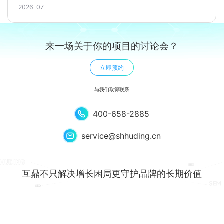
2026-07
来一场关于你的项目的讨论会？
立即预约
与我们取得联系
400-658-2885
service@shhuding.cn
互
鼎
不
只
解
决
增
长
困
局
更
守
护
品
牌
的
长
期
价
值